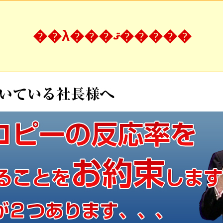
��λ���ޤ�����