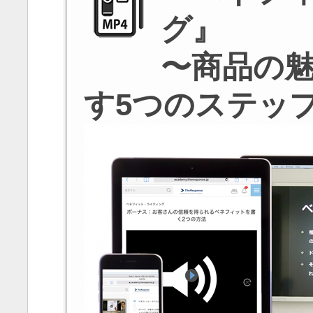
グ』
〜商品の
す5つのステッ