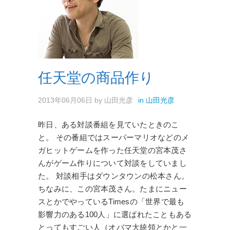
任天堂の商品作り
2013年06月06日
by
山田光彦
in
山田光彦
昨日、ある対談番組を見ていたときのこ
と。 その番組ではスーパーマリオなどのメ
ガヒットゲームを作った任天堂の宮本茂さ
んがゲーム作りについて対談をしていまし
た。 対談相手はダウンタウンの松本さん。
ちなみに、この宮本茂さん。たまにニュー
スとかでやっているTimesの「世界で最も
影響力のある100人」に選ばれたこともある
とってもすごい人（オバマ大統領とかと一