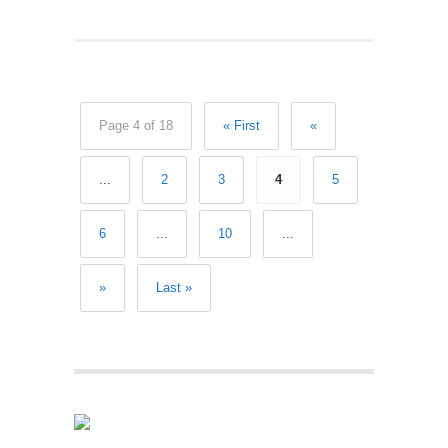
Page 4 of 18
« First
«
...
2
3
4
5
6
...
10
...
»
Last »