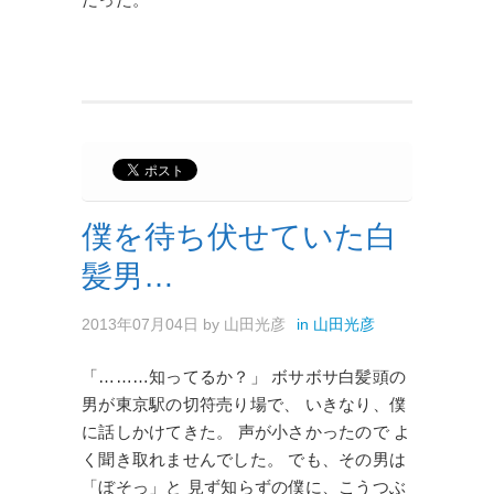
僕を待ち伏せていた白
髪男…
2013年07月04日
by
山田光彦
in
山田光彦
「………知ってるか？」 ボサボサ白髪頭の
男が東京駅の切符売り場で、 いきなり、僕
に話しかけてきた。 声が小さかったので よ
く聞き取れませんでした。 でも、その男は
「ぼそっ」と 見ず知らずの僕に、こうつぶ