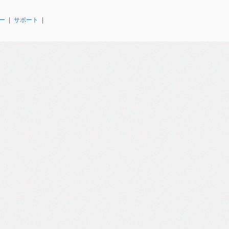
ー
|
サポート
|