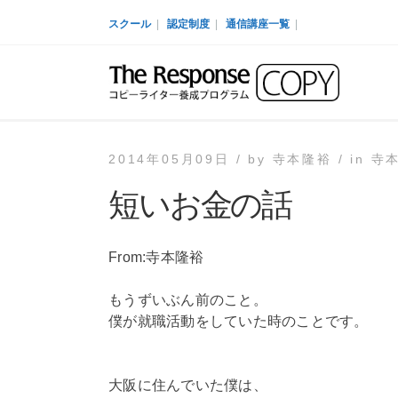
スクール
|
認定制度
|
通信講座一覧
|
2014年05月09日 /
by
寺本隆裕 /
in
寺
短いお金の話
From:寺本隆裕
もうずいぶん前のこと。
僕が就職活動をしていた時のことです。
大阪に住んでいた僕は、