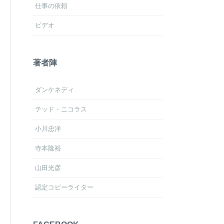
仕事の依頼
ビデオ
著者陣
ダンケネディ
テッド・ニコラス
小川忠洋
寺本隆裕
山田光彦
認定コピーライター