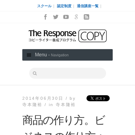
スクール
|
認定制度
|
通信講座一覧
|
Menu -
Navigation
2014年06月30日 /
by
寺本隆裕 /
in
寺本隆裕
商品の作り方。ビ