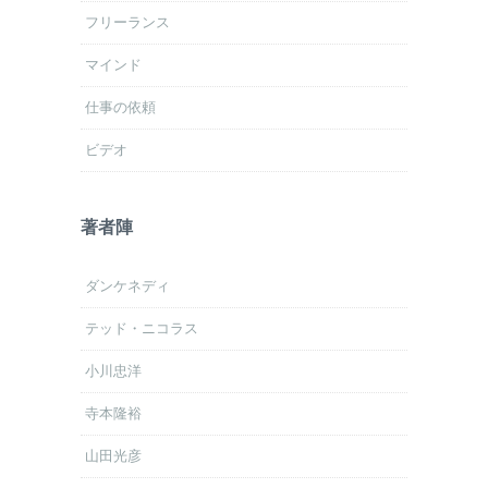
フリーランス
マインド
仕事の依頼
ビデオ
著者陣
ダンケネディ
テッド・ニコラス
小川忠洋
寺本隆裕
山田光彦