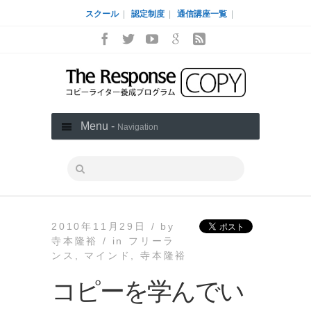
スクール
|
認定制度
|
通信講座一覧
|
Menu -
Navigation
2010年11月29日 /
by
寺本隆裕 /
in
フリーラ
ンス
,
マインド
,
寺本隆裕
コピーを学んでい