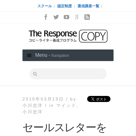
スクール
|
認定制度
|
通信講座一覧
|
Menu -
Navigation
2010年03月19日 /
by
小川忠洋 /
in
マインド
,
小川忠洋
セールスレターを