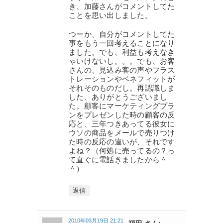
き、加藤さんがコメントしてた
ことを思い出しました。
つーか、自分がコメントしてた
事をもう一回考えることになり
ました。でも、利益も考えなき
ゃいけないし。。。でも、お客
さんの、見込み客の声やフラス
トレーションやベネフィットが
それそのものだし。再認識しま
した、ありがとうございまし
た。顧客にマーケティングプラ
ンをプレゼンした時の顧客の反
応と、三年つきあってる彼女に
ウソの商品をメールで売りつけ
た時の反応の違いが、それです
よね？（何処に売ってるの？っ
て直ぐに電話きましたから＾
＾）
返信
2010年03月19日 21:21