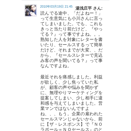
2010年03月19日 21:45
湯浅庄平 さん:
読んでる途中、「だよねー！」
って生意気にも小川さんに言っ
てしまいました。でも、これも
きっと当たり前だけど、『やっ
てる？』って事ですよね。。。
熟知した人を対象にレターを書
いたり、セールスするって簡単
だけど、それまでが大変、、だ
から、『セールスレターで見込
み客の声を聞いてる？』って事
なんですよね。
最近それを痛感しました。利益
が欲しく、少し焦っていた私
が、顧客の声や悩みを聞かず
に、無理やりマーケティングを
提案してしまい、少し相手に違
和感を与えてしまいました。営
業マンではないんですよ
ね、、、もう。企業の雇われた
セールスマンじゃないから、前
に【ザ・レスポンス】で『ＮＯ
ラポール＝ＮＯセールス』のと