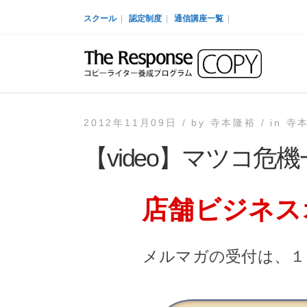
スクール
|
認定制度
|
通信講座一覧
|
2012年11月09日 /
by
寺本隆裕 /
in
寺
【video】マツコ危
店舗ビジネス
メルマガの受付は、１