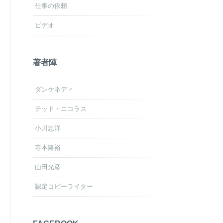
仕事の依頼
ビデオ
著者陣
ダンケネディ
テッド・ニコラス
小川忠洋
寺本隆裕
山田光彦
認定コピーライター