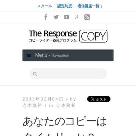
スクール
|
認定制度
|
通信講座一覧
|
Menu -
Navigation
2013年02月04日 /
by
寺本隆裕 /
in
寺本隆裕
あなたのコピーは