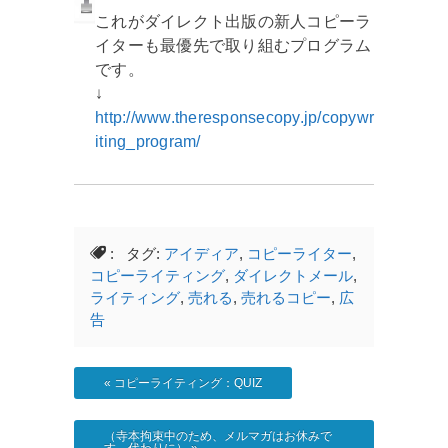
これがダイレクト出版の新人コピーラ
イターも最優先で取り組むプログラム
です。
↓
http://www.theresponsecopy.jp/copywr
iting_program/
: タグ:
アイディア
,
コピーライター
,
コピーライティング
,
ダイレクトメール
,
ライティング
,
売れる
,
売れるコピー
,
広
告
«
コピーライティング：QUIZ
（寺本拘束中のため、メルマガはお休みで
す…代わりに）
»