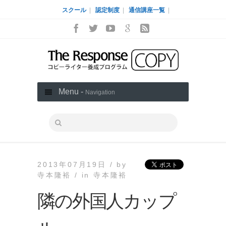
スクール
|
認定制度
|
通信講座一覧
|
Menu -
Navigation
2013年07月19日 /
by
寺本隆裕 /
in
寺本隆裕
隣の外国人カップ