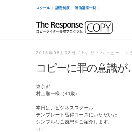
スクール
|
認定制度
|
通信講座一覧
|
2013年08月03日 /
by
ザ・ハッピー・クラ
コピーに罪の意識が
東京都
村上順一様（44歳）
本日は、ビジネススクール
テンプレート習得コースにいただいた
シンプルなご感想をご紹介します。
↓↓↓