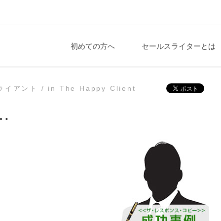
初めての方へ
セールスライターとは
イアント /
in
The Happy Client
…