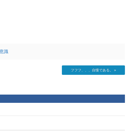
意識
フフフ、、、自慢である。
»