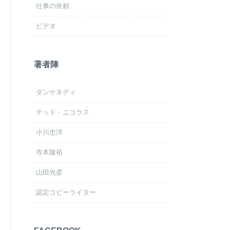
仕事の依頼
ビデオ
著者陣
ダンケネディ
テッド・ニコラス
小川忠洋
寺本隆裕
山田光彦
認定コピーライター