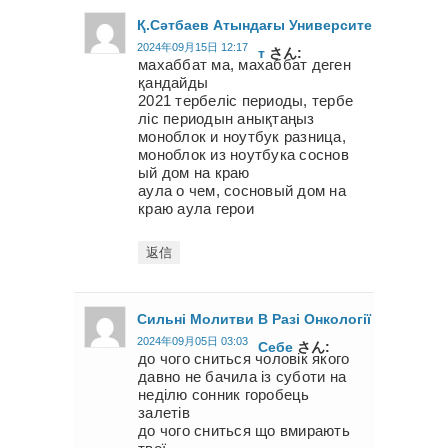
Қ.сәтбаев Атындағы Университе
2024年09月15日 12:17
Т
さん:
махаббат ма, махаббат деген
қандайды
2021 тербеліс периоды, тербе
ліс периодын анықтаңыз
моноблок и ноутбук разница,
моноблок из ноутбука соснов
ый дом на краю
аула о чем, сосновый дом на
краю аула герои
返信
Сильні Молитви В Разі Онкології
2024年09月05日 03:03
Себе
さん:
до чого сниться чоловік якого
давно не бачила із суботи на
неділю сонник горобець
залетів
до чого сниться що вмирають