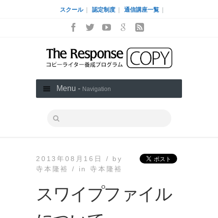
スクール
|
認定制度
|
通信講座一覧
|
Menu -
Navigation
2013年08月16日 /
by
寺本隆裕 /
in
寺本隆裕
スワイプファイル