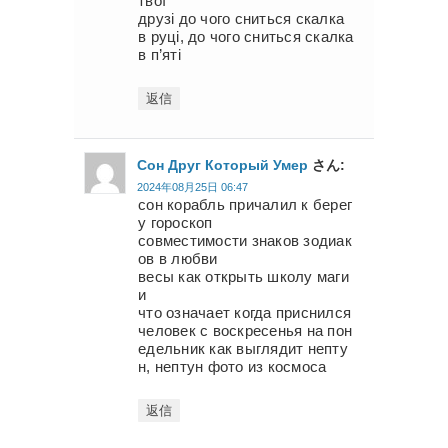
твої
друзі до чого сниться скалка
в руці, до чого сниться скалка
в п’яті
返信
Сон Друг Который Умер
さん:
2024年08月25日 06:47
сон корабль причалил к берег
у гороскоп
совместимости знаков зодиак
ов в любви
весы как открыть школу маги
и
что означает когда приснился
человек с воскресенья на пон
едельник как выглядит непту
н, нептун фото из космоса
返信