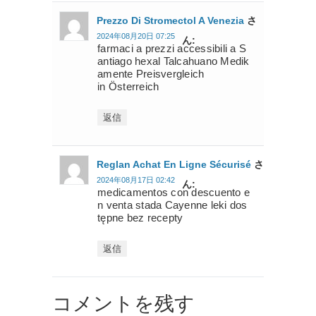
Prezzo Di Stromectol A Venezia
さ
2024年08月20日 07:25
ん:
farmaci a prezzi accessibili a S
antiago hexal Talcahuano Medik
amente Preisvergleich
in Österreich
返信
Reglan Achat En Ligne Sécurisé
さ
2024年08月17日 02:42
ん:
medicamentos con descuento e
n venta stada Cayenne leki dos
tępne bez recepty
返信
コメントを残す