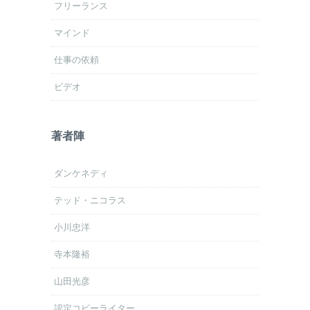
フリーランス
マインド
仕事の依頼
ビデオ
著者陣
ダンケネディ
テッド・ニコラス
小川忠洋
寺本隆裕
山田光彦
認定コピーライター