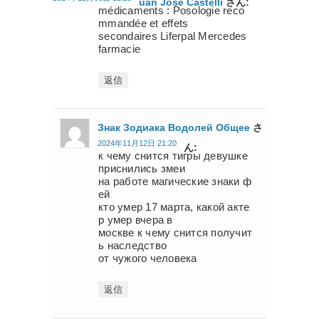
Uan José Castelli
さん:
médicaments : Posologie reco
mmandée et effets
secondaires Liferpal Mercedes
farmacie
返信
Знак Зодиака Водолей Общее
さ
2024年11月12日 21:20
ん:
к чему снится тигры девушке
приснились змеи
на работе магические знаки ф
ей
кто умер 17 марта, какой акте
р умер вчера в
москве к чему снится получит
ь наследство
от чужого человека
返信