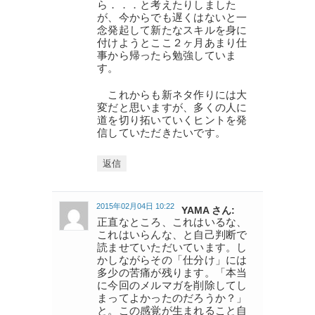
ら．．．と考えたりしました
が、今からでも遅くはないと一
念発起して新たなスキルを身に
付けようとここ２ヶ月あまり仕
事から帰ったら勉強していま
す。
これからも新ネタ作りには大
変だと思いますが、多くの人に
道を切り拓いていくヒントを発
信していただきたいです。
返信
2015年02月04日 10:22
YAMA さん:
正直なところ、これはいるな、
これはいらんな、と自己判断で
読ませていただいています。し
かしながらその「仕分け」には
多少の苦痛が残ります。「本当
に今回のメルマガを削除してし
まってよかったのだろうか？」
と。この感覚が生まれること自