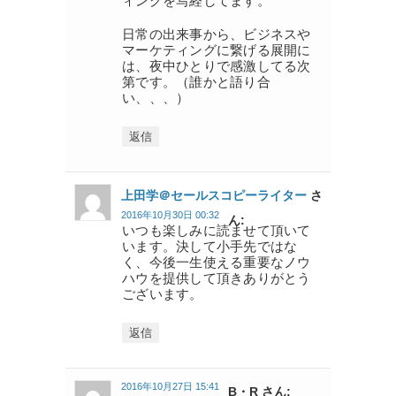
ィングを写経してます。
日常の出来事から、ビジネスや
マーケティングに繋げる展開に
は、夜中ひとりで感激してる次
第です。（誰かと語り合
い、、、）
返信
上田学＠セールスコピーライター
さ
2016年10月30日 00:32
ん:
いつも楽しみに読ませて頂いて
います。決して小手先ではな
く、今後一生使える重要なノウ
ハウを提供して頂きありがとう
ございます。
返信
2016年10月27日 15:41
B・R さん: