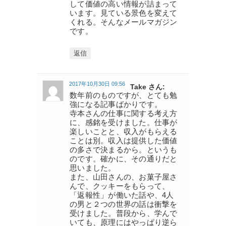
して価値の高い情報が詰まって
います。見ている景色を変えて
くれる。そんなメールマガジン
です。
返信
2017年10月30日 09:56
Take さん:
数年前のものですが、とても勉
強になる記事ばかりです。
寺本さんの仕事に関する考え方
に、感銘を受けました。仕事が
楽しいことと、収入がもらえる
ことは別。収入は提供した価値
の多さで決まるから。というも
のです。確かに、その通りだと
思いました。
また、山田さんの、お菓子屋さ
んで、クッキーをもらって、
「返報性」が働いた話や、4人
の男と２つの世界の話は衝撃を
受けました。普段から、学んで
いても、原理にはやっぱり逆ら