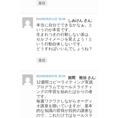
返信
2015年09月11日 16:49
しみけん さん:
本当に自分でできるかなぁ。と
いうのが本音です。
生まれつきの行動しない派は、
セルフイメージを変えよう！と
いう行動自体しないです。
どうすればいいんでしょうね？
返信
2015年09月07日 20:24
前間 裕治 さん:
12週間コピーライティング実践
プログラムでセールスライティ
ングの学習を始めたばかりの者
です。
毎週ワクワクしながらオーディ
オ講座を聴いていますが、基本
的な知識の習得が目的の講座な
ので、これだけではセールスラ