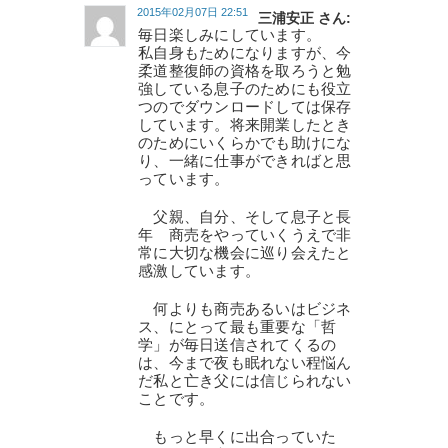
2015年02月07日 22:51
三浦安正 さん:
毎日楽しみにしています。
私自身もためになりますが、今
柔道整復師の資格を取ろうと勉
強している息子のためにも役立
つのでダウンロードしては保存
しています。将来開業したとき
のためにいくらかでも助けにな
り、一緒に仕事ができればと思
っています。
父親、自分、そして息子と長
年 商売をやっていくうえで非
常に大切な機会に巡り会えたと
感激しています。
何よりも商売あるいはビジネ
ス、にとって最も重要な「哲
学」が毎日送信されてくるの
は、今まで夜も眠れない程悩ん
だ私と亡き父には信じられない
ことです。
もっと早くに出合っていた