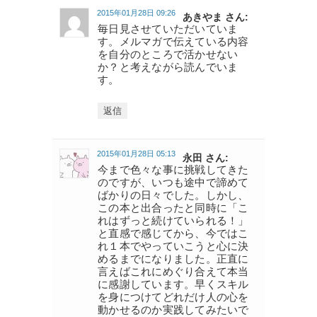
2015年01月28日 09:26
あきやま さん:
毎日見させていただいていま
す。メルマガで伝えている内容
を自分のところで活かせない
か？と考えながら読んでいま
す。
返信
2015年01月28日 05:13
永田 さん:
今まで色々な事に挑戦してきた
のですが、いつも途中で諦めて
ばかりの日々でした。しかし、
この本と出合ったと同時に「こ
れはずっと続けていられる！」
と直感で感じてから、今ではこ
れ１本でやっていこうと心に決
めるまでになりました。正直に
言えばこれにめぐり合えて本当
に感謝しています。早くスキル
を身につけてどれだけ人の心を
動かせるのか実践してみたいで