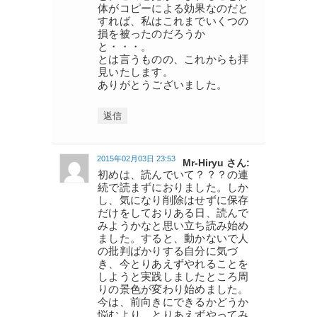
体がコピーによる効果なのだと
すれば、私はこれまでいくつの
損を被ったのだろうか
と・・・。
とは言うものの、これからも拝
見いたします。
ありがとうございました。
返信
2015年02月03日 23:53
Mr-Hiryu さん:
初めは、読んでいて？？？の連
続で読まずにおりました。しか
し、気になり削除はせずに保存
だけをしておりある日、読んで
みようかなと思い立ち読み始め
ました。すると、動かないで人
の批判ばかりする自分に気づ
き、今とりあえずやれることを
しようと実践しましたところ周
りの景色が変わり始めました。
今は、前向きにできるかどうか
悩むより、とりあえずやってみ