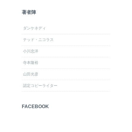
著者陣
ダンケネディ
テッド・ニコラス
小川忠洋
寺本隆裕
山田光彦
認定コピーライター
FACEBOOK