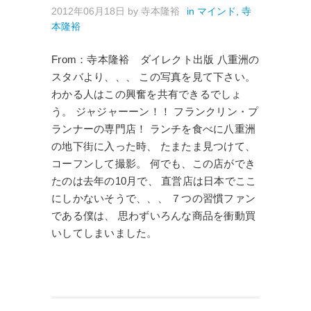
2012年06月18日
by
寺本隆裕
in
マインド
,
寺
本隆裕
From：寺本隆裕 ダイレクト出版 八重洲の
スタバより、、、 この写真を見て下さい。
わかる人はこの興奮を共有できるでしょ
う。 ジャジャーーン！！ フランクリン・プ
ランナーの専門店！ ランチを食べに八重洲
の地下街に入った時、 たまたま見つけて、
コーフンして撮影。 何でも、この店ができ
たのは去年の10月で、 直営店は日本でここ
にしかないそうで、、、 ７つの習慣ファン
である僕は、 思わずいろんな商品を衝動買
いしてしまいました。