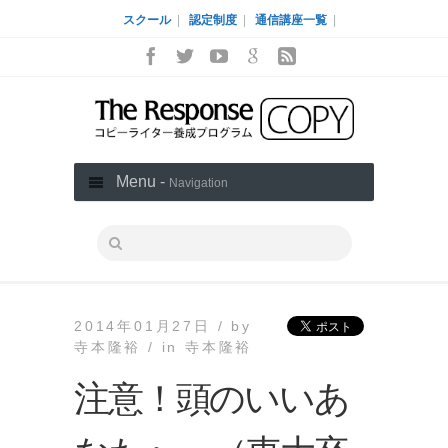
スクール
|
認定制度
|
通信講座一覧
|
Menu -
Navigation
2014年01月27日 /
by
寺本隆裕 /
in
寺本隆裕
注意！頭のいいあ