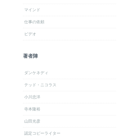
マインド
仕事の依頼
ビデオ
著者陣
ダンケネディ
テッド・ニコラス
小川忠洋
寺本隆裕
山田光彦
認定コピーライター