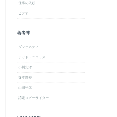
仕事の依頼
ビデオ
著者陣
ダンケネディ
テッド・ニコラス
小川忠洋
寺本隆裕
山田光彦
認定コピーライター