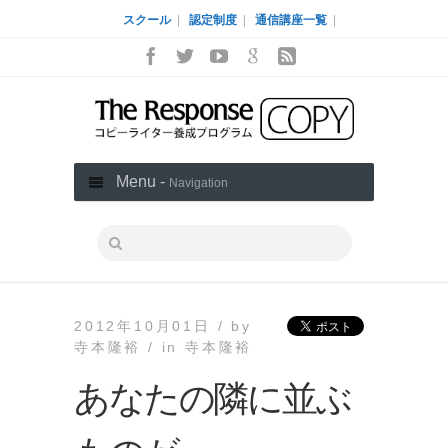
スクール
|
認定制度
|
通信講座一覧
|
Menu -
Navigation
2012年10月01日 /
by
寺本隆裕 /
in
寺本隆裕
あなたの隣に並ぶ