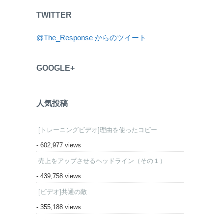
TWITTER
@The_Response からのツイート
GOOGLE+
人気投稿
[トレーニングビデオ]理由を使ったコピー
- 602,977 views
売上をアップさせるヘッドライン（その１）
- 439,758 views
[ビデオ]共通の敵
- 355,188 views