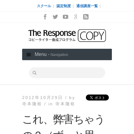
スクール
|
認定制度
|
通信講座一覧
|
Menu -
Navigation
2012年10月29日 /
by
寺本隆裕 /
in
寺本隆裕
これ、弊害ちゃう