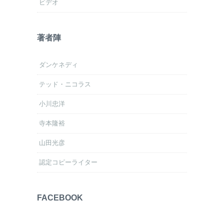
ビデオ
著者陣
ダンケネディ
テッド・ニコラス
小川忠洋
寺本隆裕
山田光彦
認定コピーライター
FACEBOOK