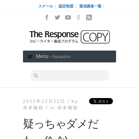
スクール
|
認定制度
|
通信講座一覧
|
Menu -
Navigation
2012年12月21日 /
by
寺本隆裕 /
in
寺本隆裕
疑っちゃダメだ