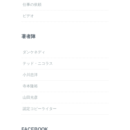
仕事の依頼
ビデオ
著者陣
ダンケネディ
テッド・ニコラス
小川忠洋
寺本隆裕
山田光彦
認定コピーライター
FACEBOOK