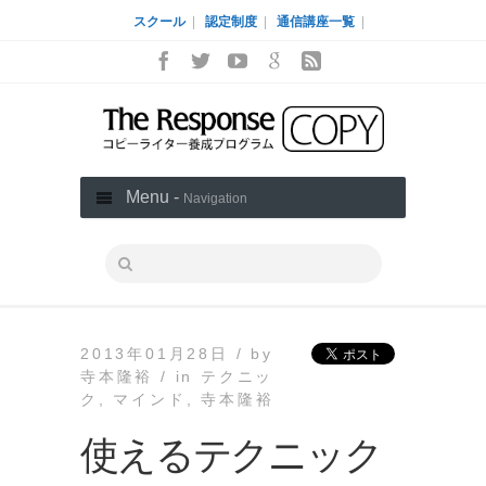
スクール
|
認定制度
|
通信講座一覧
|
Menu -
Navigation
2013年01月28日 /
by
寺本隆裕 /
in
テクニッ
ク
,
マインド
,
寺本隆裕
使えるテクニック