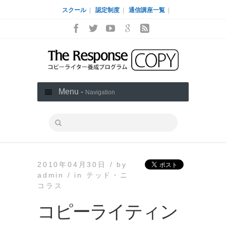
スクール
|
認定制度
|
通信講座一覧
|
Menu -
Navigation
2010年04月30日 /
by
admin /
in
テッド・ニ
コラス
コピーライティン