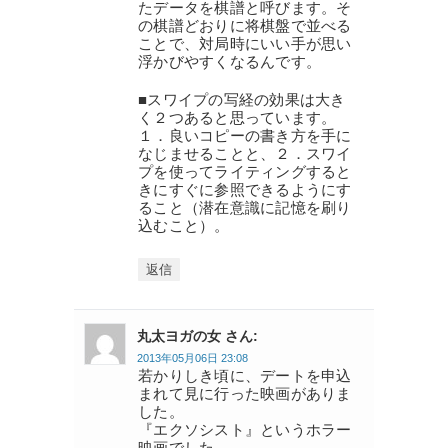
たデータを棋譜と呼びます。そ
の棋譜どおりに将棋盤で並べる
ことで、対局時にいい手が思い
浮かびやすくなるんです。
■スワイプの写経の効果は大き
く２つあると思っています。
１．良いコピーの書き方を手に
なじませることと、２．スワイ
プを使ってライティングすると
きにすぐに参照できるようにす
ること（潜在意識に記憶を刷り
込むこと）。
返信
丸太ヨガの女 さん:
2013年05月06日 23:08
若かりしき頃に、デートを申込
まれて見に行った映画がありま
した。
『エクソシスト』というホラー
映画でした。