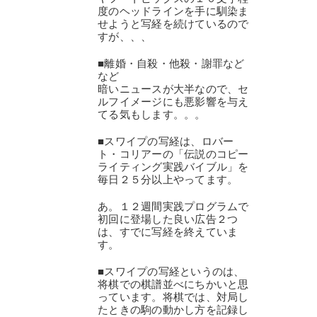
度のヘッドラインを手に馴染ま
せようと写経を続けているので
すが、、、
■離婚・自殺・他殺・謝罪など
など
暗いニュースが大半なので、セ
ルフイメージにも悪影響を与え
てる気もします。。。
■スワイプの写経は、ロバー
ト・コリアーの「伝説のコピー
ライティング実践バイブル」を
毎日２５分以上やってます。
あ。１２週間実践プログラムで
初回に登場した良い広告２つ
は、すでに写経を終えていま
す。
■スワイプの写経というのは、
将棋での棋譜並べにちかいと思
っています。将棋では、対局し
たときの駒の動かし方を記録し