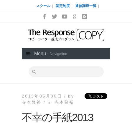
スクール
|
認定制度
|
通信講座一覧
|
Menu -
Navigation
2013年05月06日 /
by
寺本隆裕 /
in
寺本隆裕
不幸の手紙2013