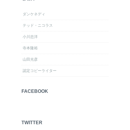
ダンケネディ
テッド・ニコラス
小川忠洋
寺本隆裕
山田光彦
認定コピーライター
FACEBOOK
TWITTER