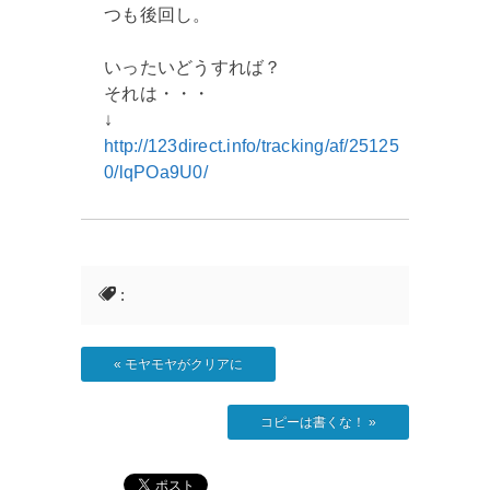
つも後回し。
いったいどうすれば？
それは・・・
↓
http://123direct.info/tracking/af/25125
0/lqPOa9U0/
:
«
モヤモヤがクリアに
コピーは書くな！
»