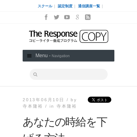
スクール
|
認定制度
|
通信講座一覧
|
Menu -
Navigation
2013年06月10日 /
by
寺本隆裕 /
in
寺本隆裕
あなたの時給を下