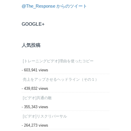
@The_Response からのツイート
GOOGLE+
人気投稿
[トレーニングビデオ]理由を使ったコピー
- 603,941 views
売上をアップさせるヘッドライン（その１）
- 439,832 views
[ビデオ]共通の敵
- 355,343 views
[ビデオ]リスクリバーサル
- 264,273 views