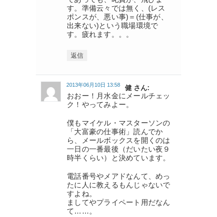
す。準備云々では無く、(レス
ポンスが、悪い事)＝(仕事が、
出来ない)という職場環境で
す。疲れます。。。
返信
2013年06月10日 13:58
健 さん:
おおー！月水金にメールチェッ
ク！やってみよー。
僕もマイケル・マスターソンの
「大富豪の仕事術」読んでか
ら、メールボックスを開くのは
一日の一番最後（だいたい夜９
時半くらい）と決めています。
電話番号やメアドなんて、めっ
たに人に教えるもんじゃないで
すよね。
ましてやプライペート用だなん
て……。