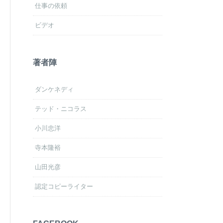
仕事の依頼
ビデオ
著者陣
ダンケネディ
テッド・ニコラス
小川忠洋
寺本隆裕
山田光彦
認定コピーライター