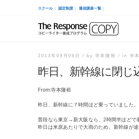
スクール
|
認定制度
|
通信講座一覧
|
2013年09月06日 /
by
寺本隆裕 /
in
寺
昨日、新幹線に閉じ
From:寺本隆裕
昨日、新幹線に７時間ほど乗っていました。
普段なら東京→新大阪なら、2時間半ほどで
昨日は米原あたりで大雨のため、新幹線が途