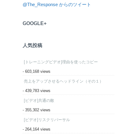
@The_Response からのツイート
GOOGLE+
人気投稿
[トレーニングビデオ]理由を使ったコピー
- 603,168 views
売上をアップさせるヘッドライン（その１）
- 439,783 views
[ビデオ]共通の敵
- 355,302 views
[ビデオ]リスクリバーサル
- 264,164 views