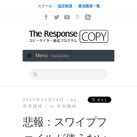
スクール
|
認定制度
|
通信講座一覧
|
Menu -
Navigation
2013年10月04日 /
by
寺本隆裕 /
in
寺本隆裕
悲報：スワイプフ