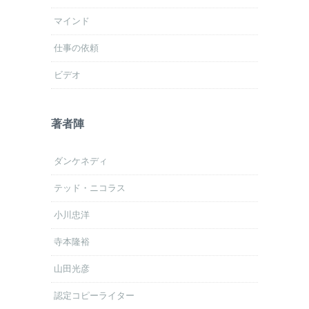
マインド
仕事の依頼
ビデオ
著者陣
ダンケネディ
テッド・ニコラス
小川忠洋
寺本隆裕
山田光彦
認定コピーライター