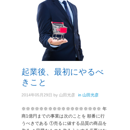
起業後、最初にやるべ
きこと
2014年05月29日
by
山田光彦
in
山田光彦
※※※※※※※※※※※※※※※※※※ 年
商1億円までの事業は次のことを 順番に行
うべきである ①売るに値する品質の商品を