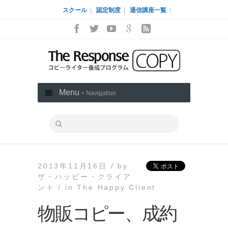
スクール
|
認定制度
|
通信講座一覧
|
Menu -
Navigation
2013年11月16日 /
by
ザ・ハッピー・クライア
ント /
in
The Happy Client
物販コピー、成約