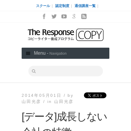
スクール
|
認定制度
|
通信講座一覧
|
Menu -
Navigation
2014年05月01日 /
by
山田光彦 /
in
山田光彦
[データ]成長しない