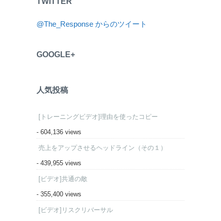
TWITTER
@The_Response からのツイート
GOOGLE+
人気投稿
[トレーニングビデオ]理由を使ったコピー
- 604,136 views
売上をアップさせるヘッドライン（その１）
- 439,955 views
[ビデオ]共通の敵
- 355,400 views
[ビデオ]リスクリバーサル