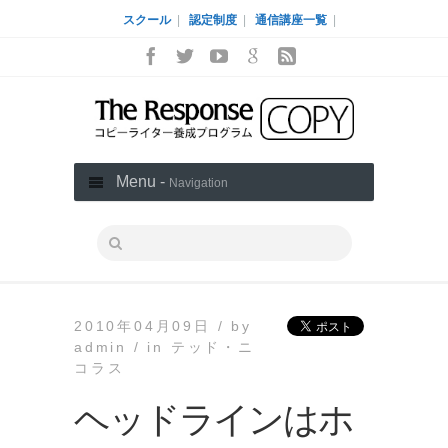
スクール
|
認定制度
|
通信講座一覧
|
Menu -
Navigation
2010年04月09日 /
by
admin /
in
テッド・ニ
コラス
ヘッドラインはホ