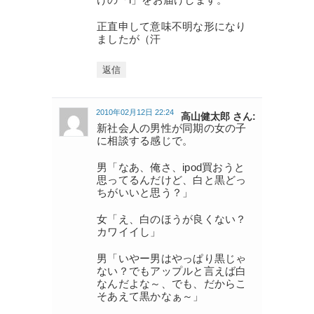
正直申して意味不明な形になり
ましたが（汗
返信
2010年02月12日 22:24
高山健太郎 さん:
新社会人の男性が同期の女の子
に相談する感じで。
男「なあ、俺さ、ipod買おうと
思ってるんだけど、白と黒どっ
ちがいいと思う？」
女「え、白のほうが良くない？
カワイイし」
男「いやー男はやっぱり黒じゃ
ない？でもアップルと言えば白
なんだよな～、でも、だからこ
そあえて黒かなぁ～」