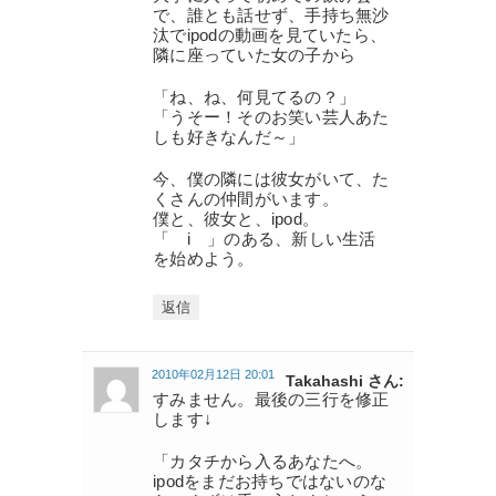
で、誰とも話せず、手持ち無沙
汰でipodの動画を見ていたら、
隣に座っていた女の子から
「ね、ね、何見てるの？」
「うそー！そのお笑い芸人あた
しも好きなんだ～」
今、僕の隣には彼女がいて、た
くさんの仲間がいます。
僕と、彼女と、ipod。
「 i 」のある、新しい生活
を始めよう。
返信
2010年02月12日 20:01
Takahashi さん:
すみません。最後の三行を修正
します↓
「カタチから入るあなたへ。
ipodをまだお持ちではないのな