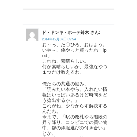
ド・ドンキ・ホーテ鈴木 さん:
2014年12月07日 09:54
お～っ、た〇ひろ、おはよう。
いや～、俺やっと買ったわ「ip
od」
これね、素晴らしい。
何が素晴らしいか、最強なやつ
１つだけ教えるわ。
俺たちの共通の悩み、
「読みたい本やら、入れたい情
報はいっぱいあるけど時間をど
う捻出するか。」
これがね、少なからず解決する
んだわ。
今まで、「駅の改札やら階段の
昇り降り、コンビニでの買い物
中、嫁の洋服選びの付き合い」
とか、