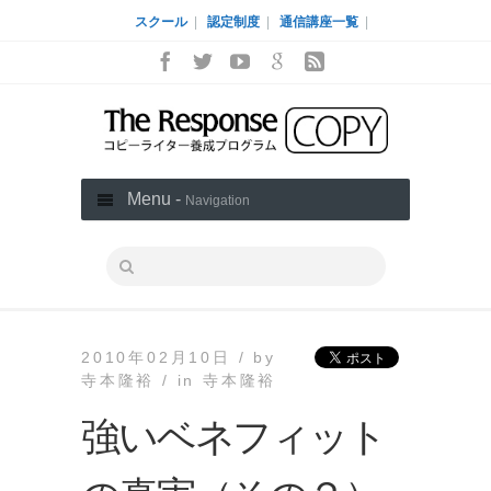
スクール
|
認定制度
|
通信講座一覧
|
Menu -
Navigation
2010年02月10日 /
by
寺本隆裕 /
in
寺本隆裕
強いベネフィット