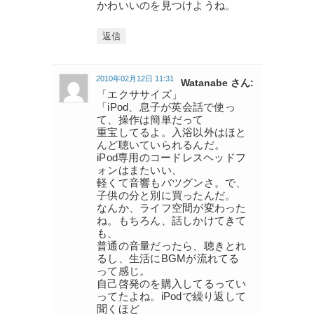
かわいいのを見つけようね。
返信
2010年02月12日 11:31
Watanabe さん:
「エクササイズ」
「iPod、息子が英会話で使っ
て、操作は簡単だって
重宝してるよ。入浴以外はほと
んど聴いていられるんだ。
iPod専用のコードレスヘッドフ
ォンはまたいい、
軽くて音響もバツグンさ。で、
子供の分と別に買ったんだ。
なんか、ライフ空間が変わった
ね。もちろん、話しかけてきて
も、
普通の音量だったら、聴きとれ
るし、生活にBGMが流れてる
って感じ。
自己啓発のを購入してるってい
ってたよね。iPodで繰り返して
聞くほど