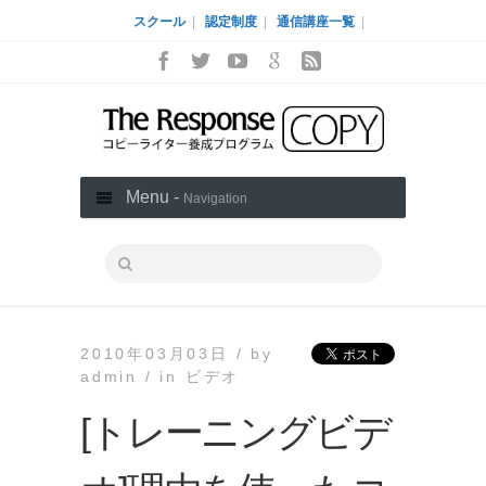
スクール
|
認定制度
|
通信講座一覧
|
Menu -
Navigation
2010年03月03日 /
by
admin /
in
ビデオ
[トレーニングビデ