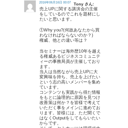
2016年06月16日 00:07
Tony さん:
売上UPに関する講演会の主催
をしているのでこれを題材にし
たいと思います。
①Why you?(何故あなたから買
わなければならないのか？)
権威、他との違い等は？
当セミナーは海外歴10年を越え
る権威あるビジネスコミュニテ
ィーの事務局員が主催しており
ます。
当人は当然ながら売上UPに大
変興味を持ち、売上を上げたい
という志の高いメンバーを集め
ています。
コンテンツも実践から得た情報
をもとに論理的に原因を見つけ
改善策は何か？を皆様で考えて
いただく事をメインに進めてお
ります。皆様には、ただ聞くで
はなくOutputをしてもらいたい
からです。