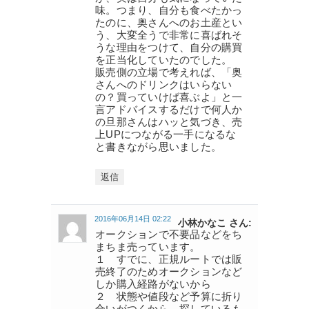
味。つまり、自分も食べたかっ
たのに、奥さんへのお土産とい
う、大変全うで非常に喜ばれそ
うな理由をつけて、自分の購買
を正当化していたのでした。
販売側の立場で考えれば、「奥
さんへのドリンクはいらない
の？買っていけば喜ぶよ」と一
言アドバイスするだけで何人か
の旦那さんはハッと気づき、売
上UPにつながる一手になるな
と書きながら思いました。
返信
2016年06月14日 02:22
小林かなこ さん:
オークションで不要品などをち
まちま売っています。
１ すでに、正規ルートでは販
売終了のためオークションなど
しか購入経路がないから
２ 状態や値段など予算に折り
合いがつくから。探しているも