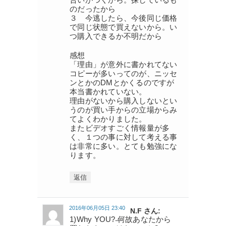
のだったから
３ 今逃したら、今後同じ価格
で同じ状態で買えないから。い
つ購入できるか不明だから
感想
「理由」が意外に書かれてない
コピーが多いってのが、ニッセ
ンとかのDMとかくるのですが
本当書かれていない。
理由がないから購入しないとい
うのが買い手からの立場からみ
てよくわかりました。
またビデオすごく情報量が多
く、１つの事に対して考える事
は非常に多い。とても勉強にな
ります。
返信
2016年06月05日 23:40
N.F さん:
1)Why YOU? ̶何故あなたから