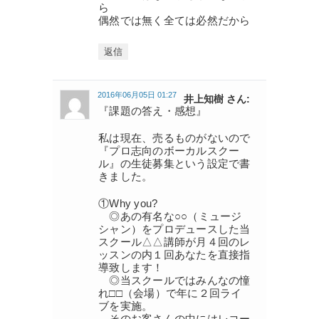
ら
偶然では無く全ては必然だから
返信
2016年06月05日 01:27
井上知樹 さん:
『課題の答え・感想』
私は現在、売るものがないので
『プロ志向のボーカルスクー
ル』の生徒募集という設定で書
きました。
①Why you?
◎あの有名な○○（ミュージ
シャン）をプロデュースした当
スクール△△講師が月４回のレ
ッスンの内１回あなたを直接指
導致します！
◎当スクールではみんなの憧
れ□□（会場）で年に２回ライ
ブを実施。
そのお客さんの中にはレコー