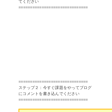
てください
==============================
==============================
ステップ２：今すぐ課題をやってブログ
にコメントを書き込んでください
==============================