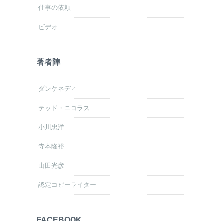
仕事の依頼
ビデオ
著者陣
ダンケネディ
テッド・ニコラス
小川忠洋
寺本隆裕
山田光彦
認定コピーライター
FACEBOOK