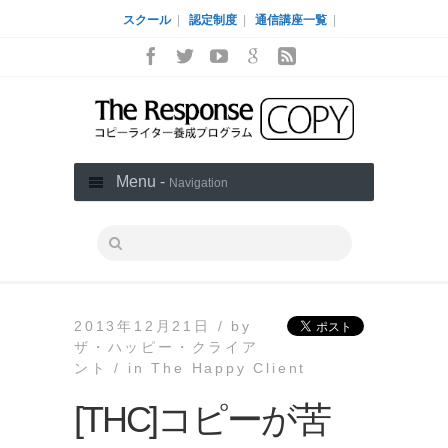
スクール
|
認定制度
|
通信講座一覧
|
Menu -
Navigation
2013年12月21日 /
by
ザ・ハッピー・クライア
ント /
in
The Happy Client
[THC]コピーが苦