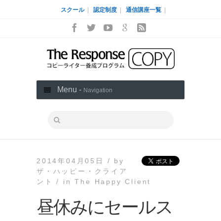
スクール
|
認定制度
|
通信講座一覧
|
Menu -
Navigation
2014年04月05日 /
by
ザ・ハッピー・クライア
ント /
in
The Happy Client
昼休みにセールス