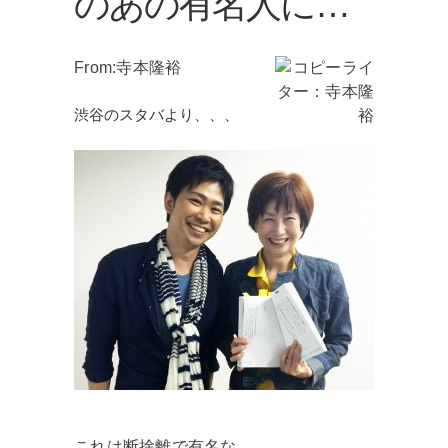
のあの有名人に…
From:寺本隆裕
渋谷のスタバより、、、
これは断捨離で有名な、