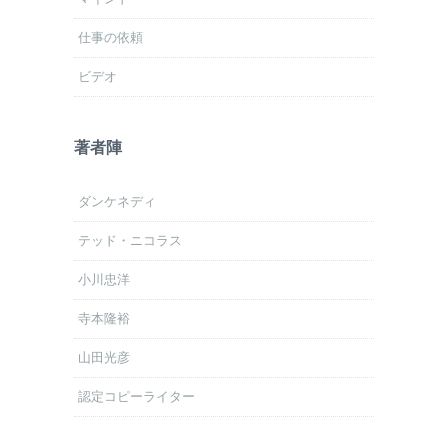
仕事の依頼
ビデオ
著者陣
ダンケネディ
テッド・ニコラス
小川忠洋
寺本隆裕
山田光彦
認定コピーライター