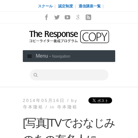
スクール
|
認定制度
|
通信講座一覧
|
Menu -
Navigation
2014年05月16日 /
by
寺本隆裕 /
in
寺本隆裕
[写真]TVでおなじみ