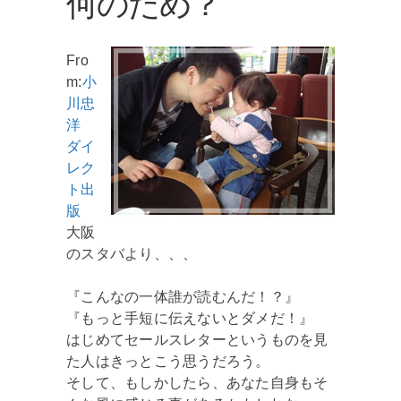
何のため？
Fro
m:
小
川忠
洋
ダイ
レク
ト出
版
大阪
のスタバより、、、
『こんなの一体誰が読むんだ！？』
『もっと手短に伝えないとダメだ！』
はじめてセールスレターというものを見
た人はきっとこう思うだろう。
そして、もしかしたら、あなた自身もそ