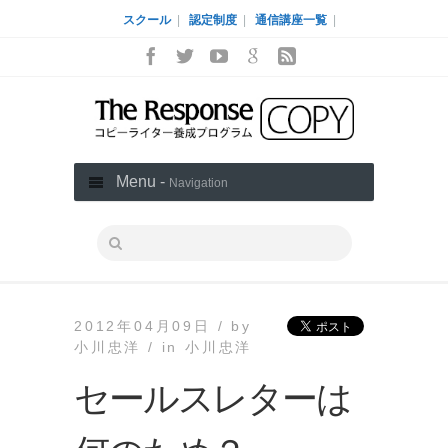
スクール
|
認定制度
|
通信講座一覧
|
Menu -
Navigation
2012年04月09日 /
by
小川忠洋 /
in
小川忠洋
セールスレターは