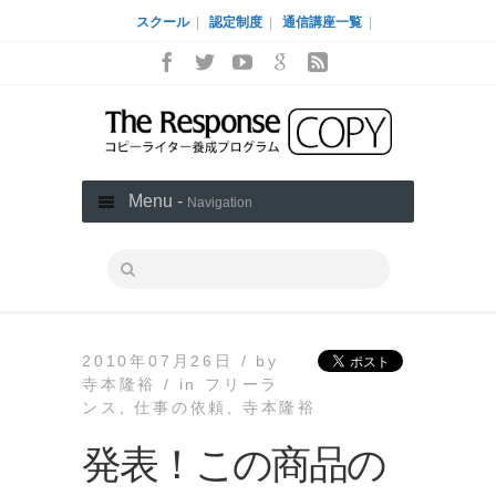
スクール
|
認定制度
|
通信講座一覧
|
Menu -
Navigation
2010年07月26日 /
by
寺本隆裕 /
in
フリーラ
ンス
,
仕事の依頼
,
寺本隆裕
発表！この商品の