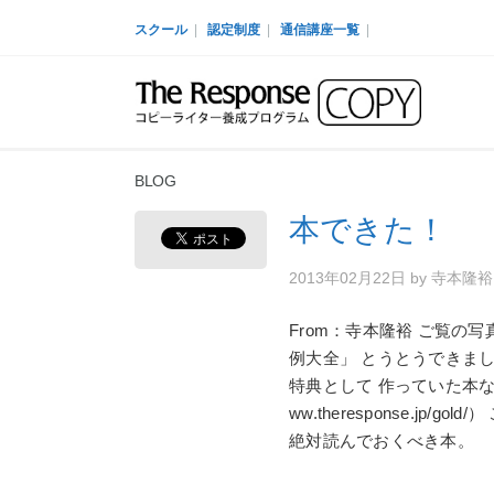
スクール
|
認定制度
|
通信講座一覧
|
BLOG
本できた！
2013年02月22日
by
寺本隆
From：寺本隆裕 ご覧の
例大全」 とうとうできま
特典として 作っていた本なの
ww.theresponse.j
絶対読んでおくべき本。