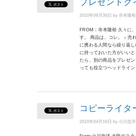
プレゼントク
2010年08月30日
by
寺本隆
FROM：寺本隆裕 久々
す。 商品は、コレ。 ↓ 
に携わる人間なら繰り返し
に持っておいた方がいいと
たら、別の商品をプレゼン
っても役立つヘッドライン
コピーライタ
2010年04月16日
by
小川忠
From:小川忠洋 大阪の