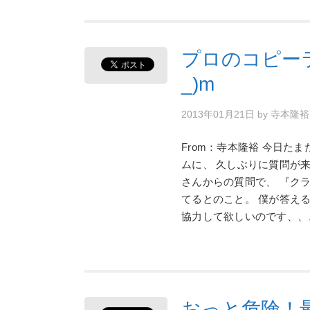
プロのコピー
_)m
2013年01月21日
by
寺本隆
From：寺本隆裕 今日た
ムに、 久しぶりに質問が来ていました
さんからの質問で、 『ク
てるとのこと。 僕が答え
協力して欲しいのです、、
おっと危険！