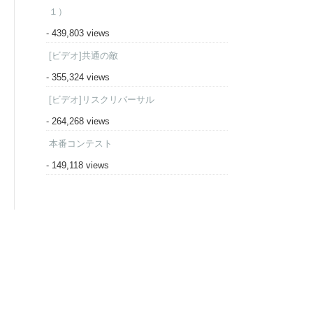
１）
- 439,803 views
[ビデオ]共通の敵
- 355,324 views
[ビデオ]リスクリバーサル
- 264,268 views
本番コンテスト
- 149,118 views