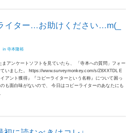
ライター…お助けください…m(_
裕
in
寺本隆裕
またまアンケートソフトを見ていたら、 「寺本への質問」フォー
。 https://www.surveymonkey.com/s/Z8XXTDL E
ライアント獲得』『コピーライターという名称』について困っ
るのも面白味がないので、 今日はコピーライターのあなたにも
、
最初に読むべきはコレ↓