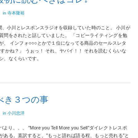
裕
in
寺本隆裕
の間、小川とレスポンスラジオを収録していた時のこと。 小川が
質問をされたと話していました。 「コピーライティングを勉
が、 インフォ○○○とかで１位になってる商品のセールスレタ
すかね？」 うぉっ！ それ、ヤバイ！！ それを読むくらいな
シ、なくらいです。
べき３つの事
洋
in
小川忠洋
、、、 ”More you Tell More you Sell”ダイレクトレスポ
がある。直訳すると、”もっと語れば語る程、もっと売れる”と