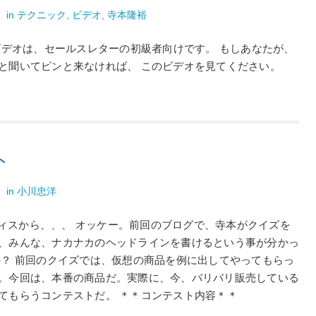
裕
in
テクニック
,
ビデオ
,
寺本隆裕
のビデオは、セールスレターの初級者向けです。 もしあなたが、
と聞いてピンと来なければ、 このビデオを見てください。
ト
洋
in
小川忠洋
オフィスから、、、 オッケー。前回のブログで、寺本がクイズを
、みんな、ナカナカのヘッドラインを書けるという事が分かっ
か？ 前回のクイズでは、仮想の商品を例に出してやってもらっ
。今回は、本番の商品だ。実際に、今、バリバリ販売している
てもらうコンテストだ。 ＊＊コンテスト内容＊＊