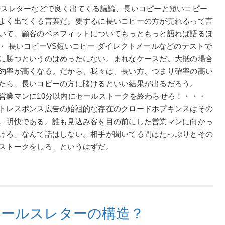
ルスレターなどで良く出てくる議論、長いコピーと短いコピー
よく出てくる言葉だ。要するに長いコピーの方が売れるって言
いて、顧客のベネフィットについてもっともっと語れば語るほ
・ 長いコピーVS短いコピー ダイレクトメールなどのテストで
に勝つというのはめったにない。まれなケースだ。大抵の場合
約率が高くなる。だから、我々は、長い方、つまり確率の高い
たら、長いコピーの方に賭けるといい結果が出るだろう。
営業マンに10分以内にセールストークを終わらせろ！・・・
トレスポンス広告の始祖的な存在のクロードホプキンスはその
。明快である。誰も見込み客を目の前にした営業マンに向かっ
げろ」なんて話はしない。相手が聞いてる間はたっぷりとその
ストークをしろ、というはずだ。
セールスレターの構造？