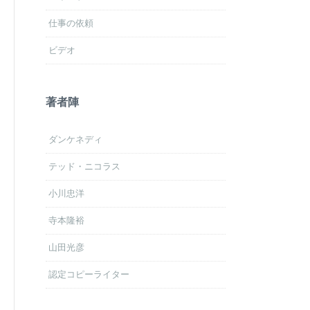
仕事の依頼
ビデオ
著者陣
ダンケネディ
テッド・ニコラス
小川忠洋
寺本隆裕
山田光彦
認定コピーライター