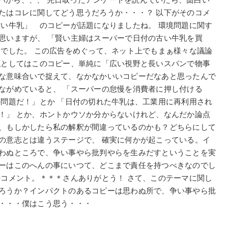
たはコレに関してどう思うだろうか・・・？ 以下がそのコメ
古い牛乳」 のコピーが話題になりましたね。 環境問題に関す
思いますが、 「賢い主婦はスーパーで日付の古い牛乳を買
ーでした。 この広告をめぐって、ネット上でもまぁ様々な議論
私としてはこのコピー、単純に「広い視野と長いスパンで物事
な意味合いで捉えて、なかなかいいコピーだなあと思ったんで
ながめていると、 「スーパーの怠慢を消費者に押し付ける
の問題だ！」とか 「日付の切れた牛乳は、工業用に再利用され
！」 とか、ホントかウソか分からないけれど、なんだか論点
、もしかしたら私の解釈が間違っているのかも？どちらにして
の意志とは違うステージで、 確実に何かが起こっている。イ
わぬところで、争い事やら批判やらを生みだすということを実
ーはこのへんの事にいつて、どこまで責任を持つべきなのでし
のコメント。＊＊＊さんありがとう！ さて、このテーマに関し
ろうか？インパクトのあるコピーは思わぬ所で、争い事やら批
・・・僕はこう思う・・・