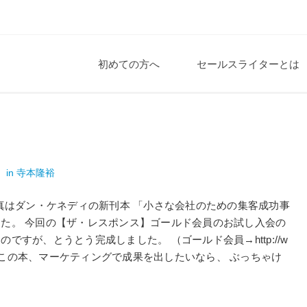
初めての方へ
セールスライターとは
裕
in
寺本隆裕
写真はダン・ケネディの新刊本 「小さな会社のための集客成功事
した。 今回の【ザ・レスポンス】ゴールド会員のお試し入会の
ですが、とうとう完成しました。 （ゴールド会員→http://w
p/gold/） この本、マーケティングで成果を出したいなら、 ぶっちゃけ