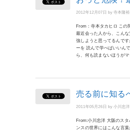
2012年12月07日
by
寺本隆
From：寺本タカヒロ こ
最近会った人から、こんな
強しようと思ってるんです
ーを 読んで学べばいいんで
ら、何も読まないほうがマ
売る前に知る
2011年05月26日
by
小川忠
From:小川忠洋 大阪のスタバより
ンスの世界にはこんな言葉