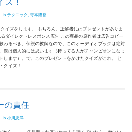
イズ！
裕
in
テクニック
,
寺本隆裕
に、クイズをします。 もちろん、正解者にはプレゼントがありま
売れるダイレクトレスポンス広告 この商品の原作者は広告コピー
教わるべき、伝説の教師なので、このオーディオブックは絶対
、僕は個人的には思います（持ってる人がチャンピオンになっ
トします）。で、このプレゼントをかけたクイズがこれ。 と
・クイズ！
ーの責任
洋
in
小川忠洋
スタバから、、、 先日取ったアンケートを読んでいたら、面白い