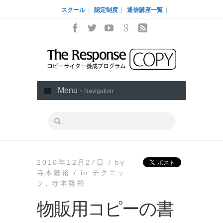
スクール
|
認定制度
|
通信講座一覧
|
Menu -
Navigation
2010年12月27日 /
by
寺本隆裕 /
in
テクニッ
ク
,
寺本隆裕
物販用コピーの書