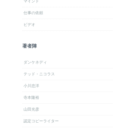
マインド
仕事の依頼
ビデオ
著者陣
ダンケネディ
テッド・ニコラス
小川忠洋
寺本隆裕
山田光彦
認定コピーライター