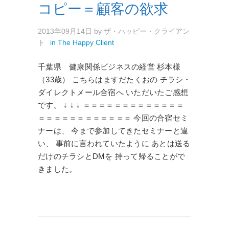
コピー＝顧客の欲求
2013年09月14日
by
ザ・ハッピー・クライアン
ト
in
The Happy Client
千葉県 健康関係ビジネスの経営 杉本様
（33歳） こちらはますだたくおの チラシ・
ダイレクトメール合宿へ いただいたご感想
です。 ↓ ↓ ↓ ＝＝＝＝＝＝＝＝＝＝＝＝＝
＝＝＝＝＝＝＝＝＝＝＝＝ 今回の合宿セミ
ナーは、 今まで参加してきたセミナーと違
い、 事前に言われていたように あとは送る
だけのチラシとDMを 持って帰ることがで
きました。