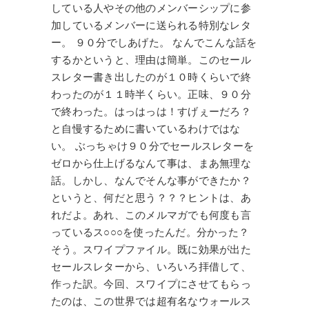
している人やその他のメンバーシップに参
加しているメンバーに送られる特別なレタ
ー。 ９０分でしあげた。 なんでこんな話を
するかというと、理由は簡単。このセール
スレター書き出したのが１０時くらいで終
わったのが１１時半くらい。正味、９０分
で終わった。はっはっは！すげぇーだろ？
と自慢するために書いているわけではな
い。 ぶっちゃけ９０分でセールスレターを
ゼロから仕上げるなんて事は、まあ無理な
話。しかし、なんでそんな事ができたか？
というと、何だと思う？？？ヒントは、あ
れだよ。あれ、このメルマガでも何度も言
っているス○○○を使ったんだ。分かった？
そう。スワイプファイル。既に効果が出た
セールスレターから、いろいろ拝借して、
作った訳。今回、スワイプにさせてもらっ
たのは、この世界では超有名なウォールス