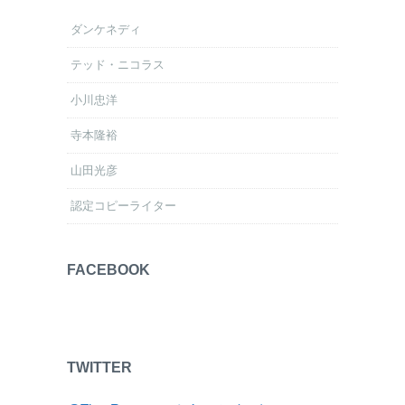
ダンケネディ
テッド・ニコラス
小川忠洋
寺本隆裕
山田光彦
認定コピーライター
FACEBOOK
TWITTER