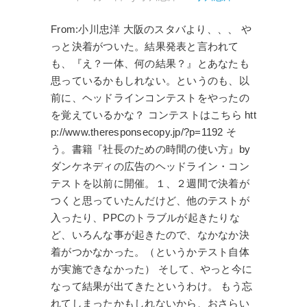
From:小川忠洋 大阪のスタバより、、、 や
っと決着がついた。結果発表と言われて
も、『え？一体、何の結果？』とあなたも
思っているかもしれない。というのも、以
前に、ヘッドラインコンテストをやったの
を覚えているかな？ コンテストはこちら htt
p://www.theresponsecopy.jp/?p=1192 そ
う。書籍『社長のための時間の使い方』by
ダンケネディの広告のヘッドライン・コン
テストを以前に開催。１、２週間で決着が
つくと思っていたんだけど、他のテストが
入ったり、PPCのトラブルが起きたりな
ど、いろんな事が起きたので、なかなか決
着がつかなかった。（というかテスト自体
が実施できなかった） そして、やっと今に
なって結果が出てきたというわけ。 もう忘
れてしまったかもしれないから、おさらい