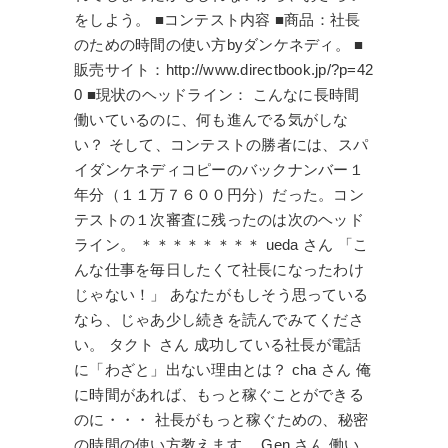
をしよう。 ■コンテスト内容 ■商品：社長
のための時間の使い方byダンケネディ。 ■
販売サイト：http://www.directbook.jp/?p=42
0 ■現状のヘッドライン： こんなに長時間
働いているのに、何も進んでる気がしな
い？ そして、コンテストの勝者には、スパ
イダンケネディコピーのバックナンバー１
年分（１１万７６００円分）だった。コン
テストの１次審査に残ったのは次のヘッド
ライン。 ＊＊＊＊＊＊＊＊ ueda さん 「こ
んな仕事を毎日したくて社長になったわけ
じゃない！」 あなたがもしそう思っている
なら、じゃあ少し続きを読んでみてくださ
い。 タクト さん 成功している社長が電話
に「わざと」出ない理由とは？ cha さん 俺
に時間があれば、もっと稼ぐことができる
のに・・・ 社長がもっと稼ぐための、秘密
の時間の使い方教えます。 Gen さん 働い