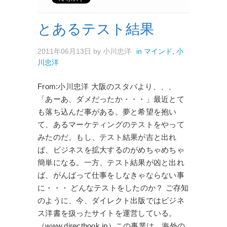
とあるテスト結果
2011年06月13日
by
小川忠洋
in
マインド
,
小
川忠洋
From:小川忠洋 大阪のスタバより、、、
「あーあ、ダメだったか・・・」最近とて
も落ち込んだ事がある。夢と希望を抱い
て、あるマーケティングのテストをやって
みたのだ。もし、テスト結果が吉と出れ
ば、ビジネスを拡大するのがめちゃめちゃ
簡単になる。一方、テスト結果が凶と出れ
ば、がんばって仕事をしなきゃならない事
に・・・ どんなテストをしたのか？ ご存知
のように、今、ダイレクト出版ではビジネ
ス洋書を扱ったサイトを運営している。
（www.directbook.jp）この事業は、海外の