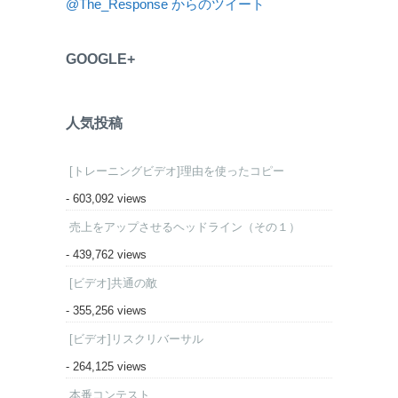
@The_Response からのツイート
GOOGLE+
人気投稿
[トレーニングビデオ]理由を使ったコピー
- 603,092 views
売上をアップさせるヘッドライン（その１）
- 439,762 views
[ビデオ]共通の敵
- 355,256 views
[ビデオ]リスクリバーサル
- 264,125 views
本番コンテスト