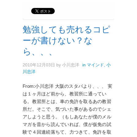
勉強しても売れるコピ
ーが書けない？な
ら、、、
2010年12月03日
by
小川忠洋
in
マインド
,
小
川忠洋
From:小川忠洋 大阪のスタバより、、、 実
は１ヶ月ほど前から、教習所に通ってい
る。教習所とは、車の免許を取るあの教習
所だ。そこで、気づいた事があるのでシェ
アしようと思う。（もしあなたが僕のメル
マガを昔から読んでいれば、僕が仮免の試
験で４回連続落ちて、力つきて、免許を取