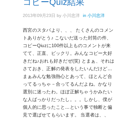
コピーQuiz結果
2013年09月23日
by
小川忠洋
in
小川忠洋
西宮のスタバより、、、 たくさんのコメン
トありがとう♪ こないだ送った封筒の件、
コピーQiuzに100件以上ものコメントが来
てて、正直、ビックリ。みんなコピー大好
きだね♪おれも好きだぜ(笑) とまぁ、それは
さておき、正解の発表をしたいんだけど…
まぁみんな勉強熱心とあって、ほとんど合
ってるっちゃ－合ってるんだよね。かなり
選別に迷ったわ。ほぼ正解ちゃうかみたい
な人ばっかりだったし。。。しかし、僕が
個人的に思ったこと…という事で独断と偏
見で選ばせてもらいます。 当選者は、、