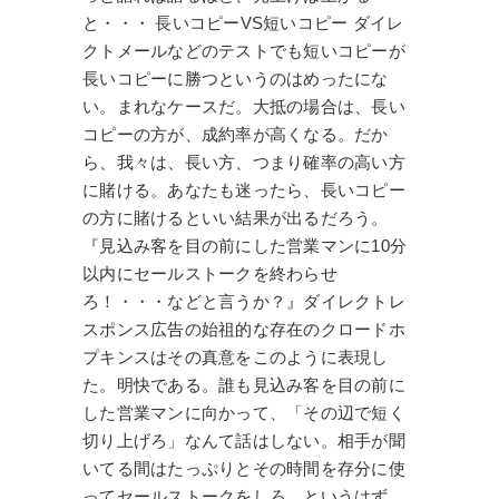
と・・・ 長いコピーVS短いコピー ダイレ
クトメールなどのテストでも短いコピーが
長いコピーに勝つというのはめったにな
い。まれなケースだ。大抵の場合は、長い
コピーの方が、成約率が高くなる。だか
ら、我々は、長い方、つまり確率の高い方
に賭ける。あなたも迷ったら、長いコピー
の方に賭けるといい結果が出るだろう。
『見込み客を目の前にした営業マンに10分
以内にセールストークを終わらせ
ろ！・・・などと言うか？』ダイレクトレ
スポンス広告の始祖的な存在のクロードホ
プキンスはその真意をこのように表現し
た。明快である。誰も見込み客を目の前に
した営業マンに向かって、「その辺で短く
切り上げろ」なんて話はしない。相手が聞
いてる間はたっぷりとその時間を存分に使
ってセールストークをしろ、というはず