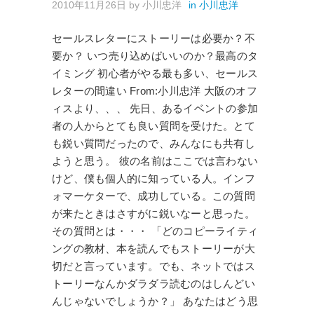
2010年11月26日
by
小川忠洋
in
小川忠洋
セールスレターにストーリーは必要か？不
要か？ いつ売り込めばいいのか？最高のタ
イミング 初心者がやる最も多い、セールス
レターの間違い From:小川忠洋 大阪のオフ
ィスより、、、 先日、あるイベントの参加
者の人からとても良い質問を受けた。とて
も鋭い質問だったので、みんなにも共有し
ようと思う。 彼の名前はここでは言わない
けど、僕も個人的に知っている人。インフ
ォマーケターで、成功している。この質問
が来たときはさすがに鋭いなーと思った。
その質問とは・・・ 「どのコピーライティ
ングの教材、本を読んでもストーリーが大
切だと言っています。でも、ネットではス
トーリーなんかダラダラ読むのはしんどい
んじゃないでしょうか？」 あなたはどう思