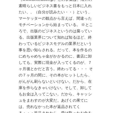
素晴らしいビジネス書をもっと日本に入れ
たい、、（自分が読みたい・・）という、
マーケッターの観点から言えば、間違った
モチベーションから始まっている。 ※とこ
ろで、出版のビジネスというのは腐ってい
る。出版業界について知れば知るほど、終
わっているビジネスモデルの業界だという
事を思い知らされる。だって、本を作るの
にめちゃめちゃ金がかかるのに、書店に卸
しても、実際に現金が入ってくるのが、７
ヶ月後とかだと言う。終わってる・・・ そ
の７ヶ月の間に、その本がヒットしたら、
がんがん刷らないといけない。だから、在
庫を作らなきゃいけない。そして、卸して
もお金は入ってこない。だから、キャッシ
ュをまわすのが大変だ。あげくの果てに
は、売れなかった本が返品されてく
る・・・返品されたら、受け取ったお金を