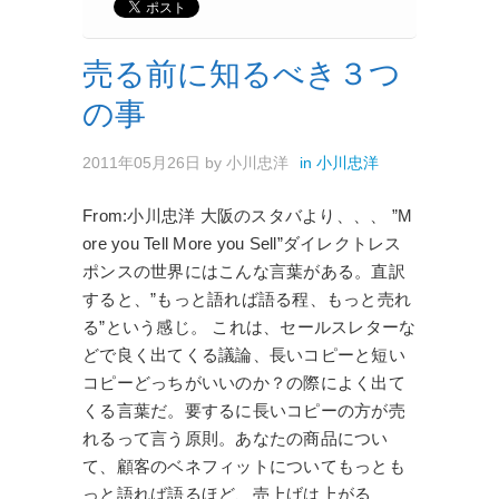
売る前に知るべき３つ
の事
2011年05月26日
by
小川忠洋
in
小川忠洋
From:小川忠洋 大阪のスタバより、、、 ”M
ore you Tell More you Sell”ダイレクトレス
ポンスの世界にはこんな言葉がある。直訳
すると、”もっと語れば語る程、もっと売れ
る”という感じ。 これは、セールスレターな
どで良く出てくる議論、長いコピーと短い
コピーどっちがいいのか？の際によく出て
くる言葉だ。要するに長いコピーの方が売
れるって言う原則。あなたの商品につい
て、顧客のベネフィットについてもっとも
っと語れば語るほど、売上げは上がる